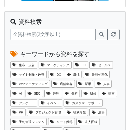
資料検索
キーワードから資料を探す
集客・広告
マーケティング
EC
セールス
サイト制作・改善
DX
SNS
業務効率化
Webマーケティング
店舗集客
採用
人事
AI
SEO
経理
分析
研修
動画
アンケート
イベント
カスタマーサポート
PR
プロジェクト管理
福利厚生
法務
予約管理システム
リード獲得
法人回線