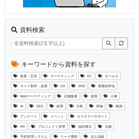
資料検索
キーワードから資料を探す
集客・広告
マーケティング
EC
セールス
サイト制作・改善
DX
SNS
業務効率化
Webマーケティング
店舗集客
採用
人事
AI
SEO
経理
分析
研修
動画
アンケート
イベント
カスタマーサポート
PR
プロジェクト管理
福利厚生
法務
予約管理システム
リード獲得
法人回線