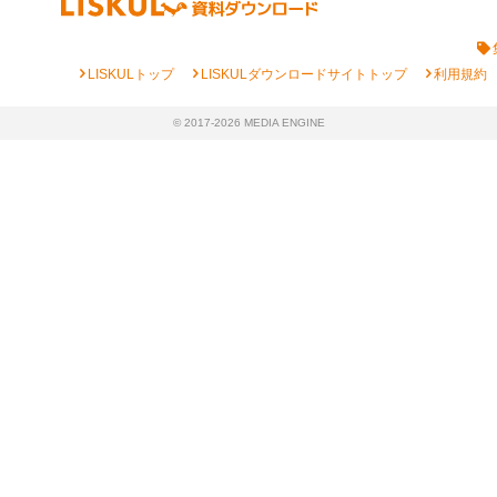
chevron_right
chevron_right
chevron_right
LISKULトップ
LISKULダウンロードサイトトップ
利用規約
© 2017-2026 MEDIA ENGINE