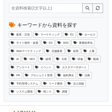
キーワードから資料を探す
集客・広告
マーケティング
EC
セールス
サイト制作・改善
DX
SNS
業務効率化
Webマーケティング
店舗集客
採用
人事
AI
SEO
経理
分析
研修
動画
アンケート
イベント
カスタマーサポート
PR
プロジェクト管理
福利厚生
法務
予約管理システム
リード獲得
法人回線
システム開発
情シス
調査