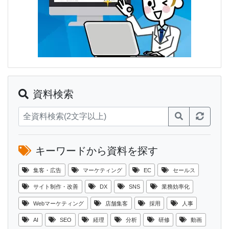
資料検索
キーワードから資料を探す
集客・広告
マーケティング
EC
セールス
サイト制作・改善
DX
SNS
業務効率化
Webマーケティング
店舗集客
採用
人事
AI
SEO
経理
分析
研修
動画