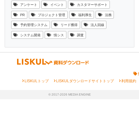
アンケート
イベント
カスタマーサポート
PR
プロジェクト管理
福利厚生
法務
予約管理システム
リード獲得
法人回線
システム開発
情シス
調査
chevron_right
chevron_right
chevron_right
LISKULトップ
LISKULダウンロードサイトトップ
利用規約
© 2017-2026 MEDIA ENGINE