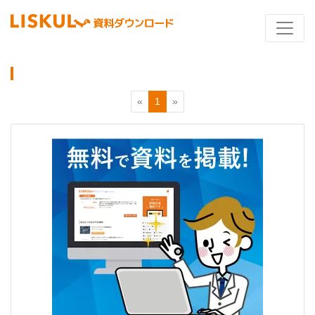
«
1
»