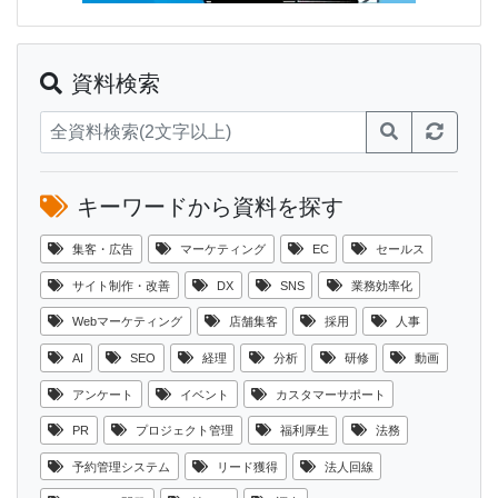
資料検索
キーワードから資料を探す
集客・広告
マーケティング
EC
セールス
サイト制作・改善
DX
SNS
業務効率化
Webマーケティング
店舗集客
採用
人事
AI
SEO
経理
分析
研修
動画
アンケート
イベント
カスタマーサポート
PR
プロジェクト管理
福利厚生
法務
予約管理システム
リード獲得
法人回線