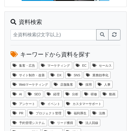
資料検索
キーワードから資料を探す
集客・広告
マーケティング
EC
セールス
サイト制作・改善
DX
SNS
業務効率化
Webマーケティング
店舗集客
採用
人事
AI
SEO
経理
分析
研修
動画
アンケート
イベント
カスタマーサポート
PR
プロジェクト管理
福利厚生
法務
予約管理システム
リード獲得
法人回線