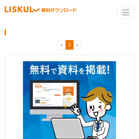
«
1
»