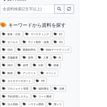
キーワードから資料を探す
集客・広告
マーケティング
EC
セールス
サイト制作・改善
DX
SNS
業務効率化
Webマーケティング
店舗集客
採用
人事
AI
SEO
経理
分析
研修
動画
アンケート
イベント
カスタマーサポート
PR
プロジェクト管理
福利厚生
法務
予約管理システム
リード獲得
法人回線
システム開発
情シス