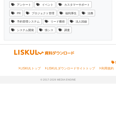
アンケート
イベント
カスタマーサポート
PR
プロジェクト管理
福利厚生
法務
予約管理システム
リード獲得
法人回線
システム開発
情シス
調査
chevron_right
chevron_right
chevron_right
LISKULトップ
LISKULダウンロードサイトトップ
利用規約
© 2017-2026 MEDIA ENGINE