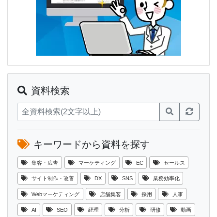
資料検索
キーワードから資料を探す
集客・広告
マーケティング
EC
セールス
サイト制作・改善
DX
SNS
業務効率化
Webマーケティング
店舗集客
採用
人事
AI
SEO
経理
分析
研修
動画