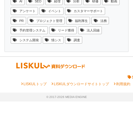
AI
SEO
経理
分析
研修
動画
アンケート
イベント
カスタマーサポート
PR
プロジェクト管理
福利厚生
法務
予約管理システム
リード獲得
法人回線
システム開発
情シス
調査
chevron_right
chevron_right
chevron_right
LISKULトップ
LISKULダウンロードサイトトップ
利用規約
© 2017-2026 MEDIA ENGINE