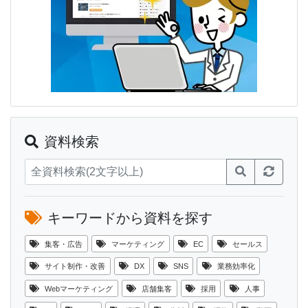
資料検索
キーワードから資料を探す
集客・広告
マーケティング
EC
セールス
サイト制作・改善
DX
SNS
業務効率化
Webマーケティング
店舗集客
採用
人事