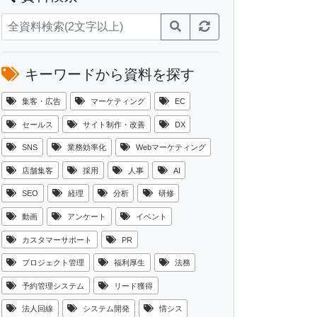
キーワードから資料を探す
集客・広告
マーケティング
EC
セールス
サイト制作・改善
DX
SNS
業務効率化
Webマーケティング
店舗集客
採用
人事
AI
SEO
経理
分析
研修
動画
アンケート
イベント
カスタマーサポート
PR
プロジェクト管理
福利厚生
法務
予約管理システム
リード獲得
法人回線
システム開発
情シス