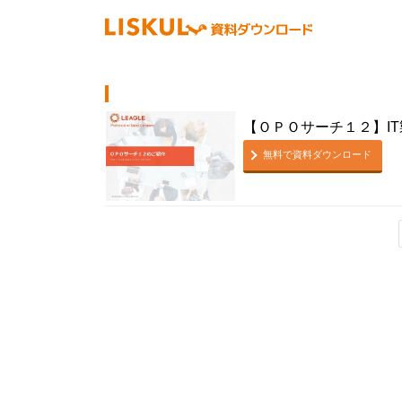
【ＯＰＯサーチ１２】I
無料で資料ダウンロード