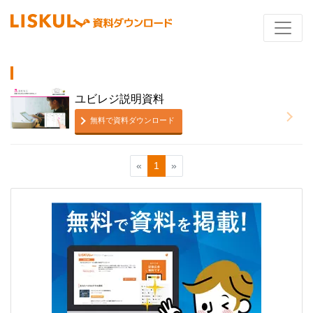
ユビレジ説明資料
無料で資料ダウンロード
«
1
»