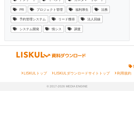
PR
プロジェクト管理
福利厚生
法務
予約管理システム
リード獲得
法人回線
システム開発
情シス
調査
chevron_right
chevron_right
chevron_right
LISKULトップ
LISKULダウンロードサイトトップ
利用規約
© 2017-2026 MEDIA ENGINE