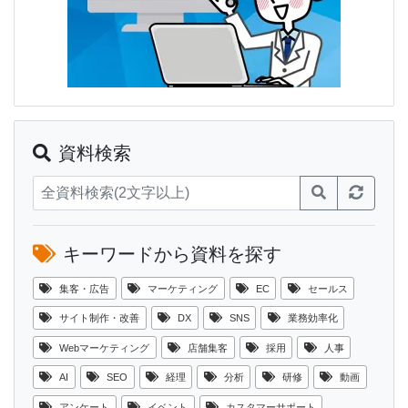
資料検索
キーワードから資料を探す
集客・広告
マーケティング
EC
セールス
サイト制作・改善
DX
SNS
業務効率化
Webマーケティング
店舗集客
採用
人事
AI
SEO
経理
分析
研修
動画
アンケート
イベント
カスタマーサポート