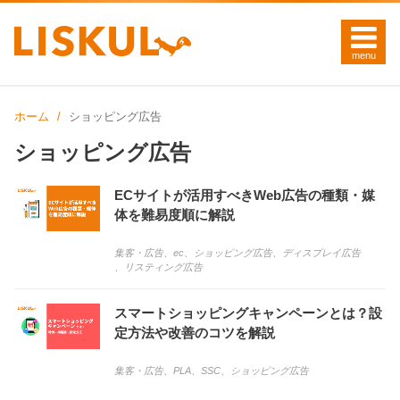
ホーム
ショッピング広告
ショッピング広告
ECサイトが活用すべきWeb広告の種類・媒
体を難易度順に解説
集客・広告
、
ec
、
ショッピング広告
、
ディスプレイ広告
、
リスティング広告
スマートショッピングキャンペーンとは？設
定方法や改善のコツを解説
集客・広告
、
PLA
、
SSC
、
ショッピング広告