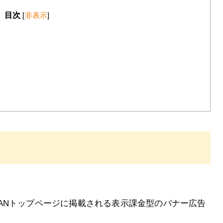
目次
[
非表示
]
？
JAPANトップページに掲載される表示課金型のバナー広告