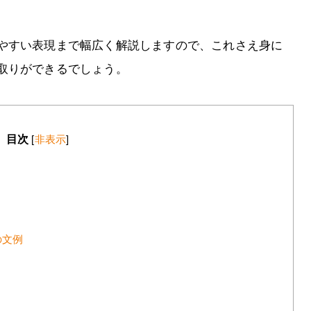
やすい表現まで幅広く解説しますので、これさえ身に
取りができるでしょう。
目次
[
非表示
]
の文例