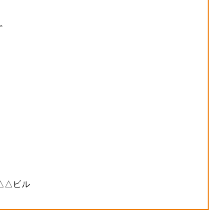
。
x △△ビル