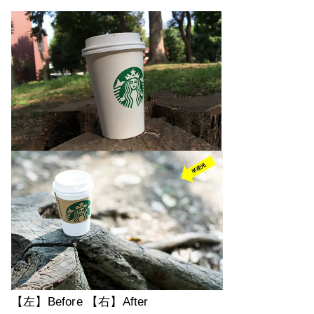
【左】Before 【右】After