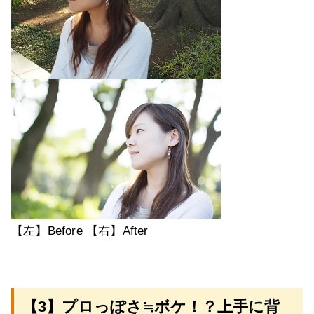
【左】Before 【右】After
【3】プロっぽさ≒ボケ！？上手に背