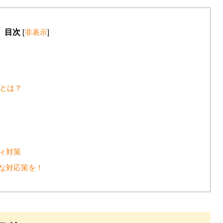
目次
[
非表示
]
Fとは？
ティ対策
切な対応策を！