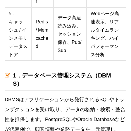
t
5．
Webページ高
データ高速
キャッ
Redis
速表示、リア
読み込み、
シュ / イ
/ Mem
ルタイムラン
セッション
ンメモリ
cache
キング、ハイ
保存、Pub/
データス
d
パフォーマン
Sub
トア
ス分析
1．データベース管理システム（DBM
S）
DBMSはアプリケーションから発行されるSQLやトラ
ンザクションを受け取り、データの格納・検索・整合
性を担保します。PostgreSQLやOracle Databaseなど
が代表例で、顧客情報や業務データを一元管理し、