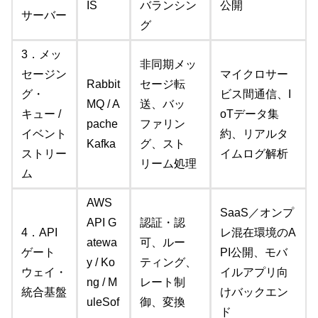
IS
バランシン
公開
サーバー
グ
3．メッ
非同期メッ
セージン
マイクロサー
Rabbit
セージ転
グ・
ビス間通信、I
MQ / A
送、バッ
キュー /
oTデータ集
pache
ファリン
イベント
約、リアルタ
Kafka
グ、スト
ストリー
イムログ解析
リーム処理
ム
AWS
SaaS／オンプ
API G
認証・認
4．API
レ混在環境のA
atewa
可、ルー
ゲート
PI公開、モバ
y / Ko
ティング、
ウェイ・
イルアプリ向
ng / M
レート制
統合基盤
けバックエン
uleSof
御、変換
ド