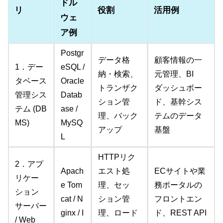
ドル
リ
役割
活用例
ウェ
ア例
Postgr
データ格
顧客情報の一
1．デー
eSQL /
納・検索、
元管理、BI
タベース
Oracle
トランザク
ダッシュボー
管理シス
Datab
ション管
ド、基幹シス
テム (DB
ase /
理、バック
テムのデータ
MS)
MySQ
アップ
基盤
L
HTTPリク
2．アプ
Apach
エスト処
ECサイトや業
リケー
e Tom
理、セッ
務ポータルの
ション
cat / N
ション管
フロントエン
サーバー
ginx / I
理、ロード
ド、REST API
/ Web