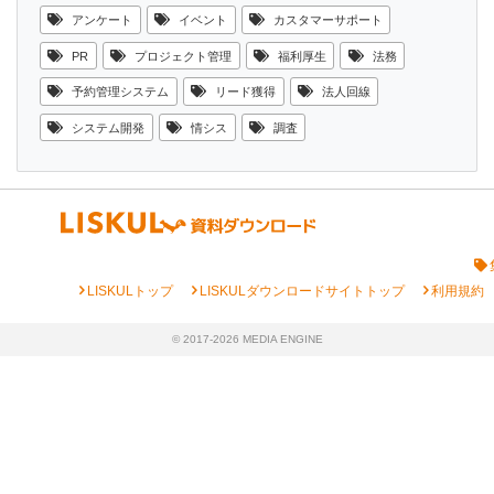
アンケート
イベント
カスタマーサポート
PR
プロジェクト管理
福利厚生
法務
予約管理システム
リード獲得
法人回線
システム開発
情シス
調査
chevron_right
chevron_right
chevron_right
LISKULトップ
LISKULダウンロードサイトトップ
利用規約
© 2017-2026 MEDIA ENGINE