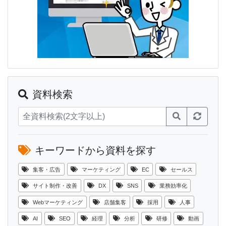
資料検索
キーワードから資料を探す
集客・広告
マーケティング
EC
セールス
サイト制作・改善
DX
SNS
業務効率化
Webマーケティング
店舗集客
採用
人事
AI
SEO
経理
分析
研修
動画