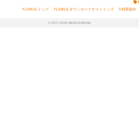
chevron_right
chevron_right
chevron_right
LISKULトップ
LISKULダウンロードサイトトップ
利用規約
© 2017-2026 MEDIA ENGINE