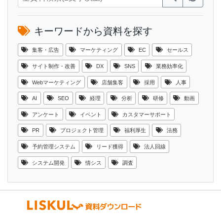
キーワードから資料を探す
集客・広告
マーケティング
EC
セールス
サイト制作・改善
DX
SNS
業務効率化
Webマーケティング
店舗集客
採用
人事
AI
SEO
経理
分析
研修
動画
アンケート
イベント
カスタマーサポート
PR
プロジェクト管理
福利厚生
法務
予約管理システム
リード獲得
法人回線
システム開発
情シス
調査