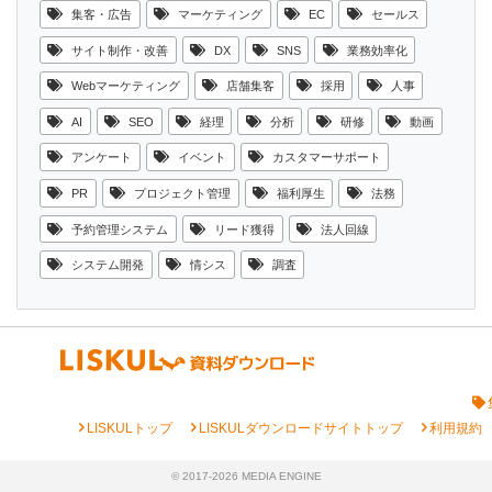
集客・広告
マーケティング
EC
セールス
サイト制作・改善
DX
SNS
業務効率化
Webマーケティング
店舗集客
採用
人事
AI
SEO
経理
分析
研修
動画
アンケート
イベント
カスタマーサポート
PR
プロジェクト管理
福利厚生
法務
予約管理システム
リード獲得
法人回線
システム開発
情シス
調査
chevron_right
chevron_right
chevron_right
LISKULトップ
LISKULダウンロードサイトトップ
利用規約
© 2017-2026 MEDIA ENGINE