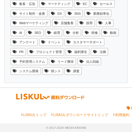
集客・広告
マーケティング
EC
セールス
サイト制作・改善
DX
SNS
業務効率化
Webマーケティング
店舗集客
採用
人事
AI
SEO
経理
分析
研修
動画
アンケート
イベント
カスタマーサポート
PR
プロジェクト管理
福利厚生
法務
予約管理システム
リード獲得
法人回線
システム開発
情シス
調査
chevron_right
chevron_right
chevron_right
LISKULトップ
LISKULダウンロードサイトトップ
利用規約
© 2017-2026 MEDIA ENGINE