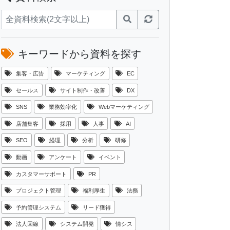
キーワードから資料を探す
集客・広告
マーケティング
EC
セールス
サイト制作・改善
DX
SNS
業務効率化
Webマーケティング
店舗集客
採用
人事
AI
SEO
経理
分析
研修
動画
アンケート
イベント
カスタマーサポート
PR
プロジェクト管理
福利厚生
法務
予約管理システム
リード獲得
法人回線
システム開発
情シス