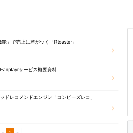
」で売上に差がつく「Rtoaster」
anplayrサービス概要資料
リッドレコメンドエンジン「コンビーズレコ」
«
1
»