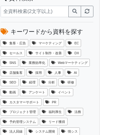
キーワードから資料を探す
集客・広告
マーケティング
EC
セールス
サイト制作・改善
DX
SNS
業務効率化
Webマーケティング
店舗集客
採用
人事
AI
SEO
経理
分析
研修
動画
アンケート
イベント
カスタマーサポート
PR
プロジェクト管理
福利厚生
法務
予約管理システム
リード獲得
法人回線
システム開発
情シス