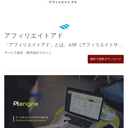
アフィリエイトアド
「アフィリエイトアド」とは、ASP（アフィリエイトサービスプロパイダー）を自社で運営することができるシステムです。 ASPとしての使い方以外にも、「計測ツール」や「他ネットワークの一元管理ツール」「インフルエンサーアフィリエイト」など、使い方が可能。 「アフィリエイトアド」は2003年から販売を開始し、これまでに数多くの会社様にご導入いただきました。 機能とユーザー様の使いやすさにとことんこだわったASPです！
サービス提供：株式会社マルジュ
無料で資料ダウンロード