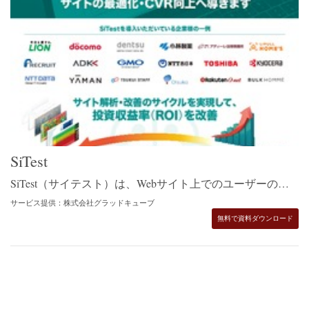
SiTest
SiTest（サイテスト）は、Webサイト上でのユーザーの動きを可視化し、その結果得られた改善点をすぐにA/Bテストで検証できる、ヒートマップ解析・A/Bテスト・EFO・レポーティングがオールインワンになったツールです。誰でもかんたんに操作ができ、Webサイトからの成果を最適化します。純国産でサポートも手厚いので、初心者でも安心。制作やコンサルテーション、広告まで、Webマーケティングのあらゆるご要望にお応えできる体制を整えております。
サービス提供：株式会社グラッドキューブ
無料で資料ダウンロード