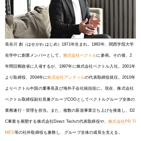
長谷川 創（はせがわ はじめ）1971年生まれ。1993年、関西学院大学
在学中に創業メンバーとして、
株式会社ベクトル
に参画。その後、2
年間旧郵政省に入省するが、1997年に株式会社ベクトル入社。2001年
より取締役、2004年に
株式会社アンティル
の代表取締役就任。2010年
よりベクトル中国の董事長及び海外子会社統括役に。現在、株式会社
ベクトル取締役副社長兼グループCOOとしてベクトルグループ全体の
業務遂行・管理を担当。また、複数の新規事業立ち上げを推進し、D2
C事業を展開する株式会社Direct Techの代表取締役や、
株式会社PR TI
MES
等の社外取締役も兼務し、グループ全体の成長を支える。