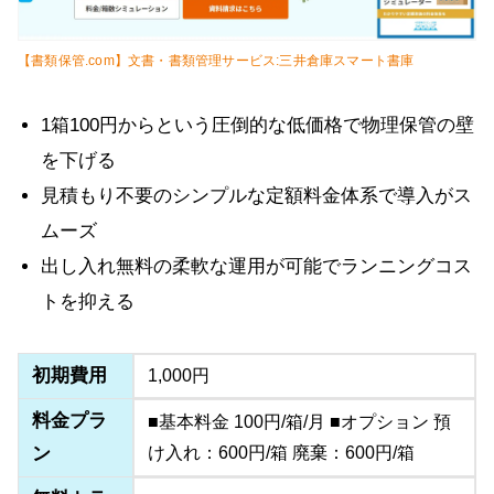
【書類保管.com】文書・書類管理サービス:三井倉庫スマート書庫
1箱100円からという圧倒的な低価格で物理保管の壁
を下げる
見積もり不要のシンプルな定額料金体系で導入がス
ムーズ
出し入れ無料の柔軟な運用が可能でランニングコス
トを抑える
初期費用
1,000円
料金プラ
■基本料金 100円/箱/月 ■オプション 預
ン
け入れ：600円/箱 廃棄：600円/箱