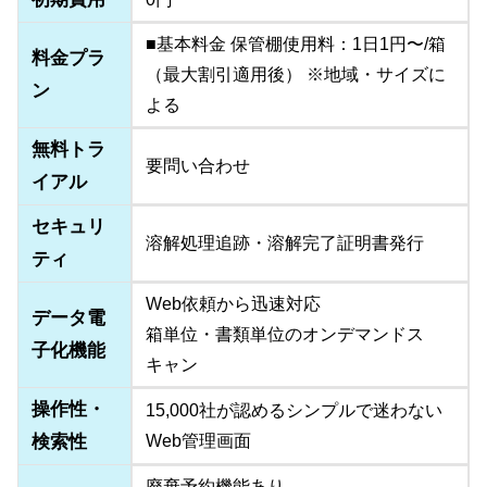
■基本料金 保管棚使用料：1日1円〜/箱
料金プラ
（最大割引適用後） ※地域・サイズに
ン
よる
無料トラ
要問い合わせ
イアル
セキュリ
溶解処理追跡・溶解完了証明書発行
ティ
Web依頼から迅速対応
データ電
箱単位・書類単位のオンデマンドス
子化機能
キャン
操作性・
15,000社が認めるシンプルで迷わない
検索性
Web管理画面
廃棄予約機能あり