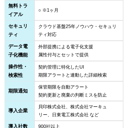
無料トラ
○ ※1ヶ月
イアル
セキュリ
クラウド基盤25年ノウハウ・セキュリ
ティ
ティ対応
データ電
外部提携による電子化支援
子化機能
属性付与とセットで提供
操作性・
契約管理に特化したUI
検索性
期限アラートと連動した詳細検索
保管期限を自動アラート
期限通知
契約更新と廃棄の判断ミスを防止
貝印株式会社、株式会社マーキュ
導入企業
リー、日東電工株式会社 など
導入社数
900社以上