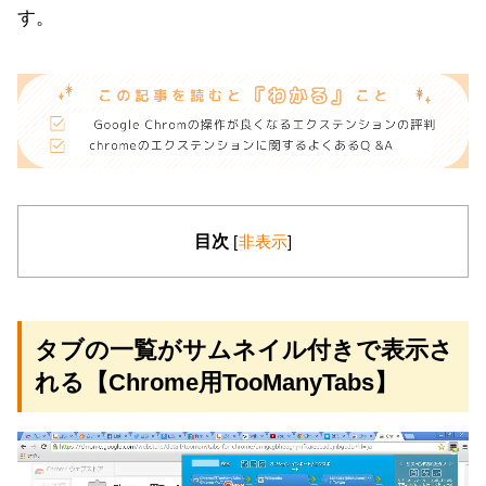
す。
目次
[
非表示
]
タブの一覧がサムネイル付きで表示さ
れる【Chrome用TooManyTabs】