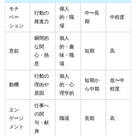
モチ
個人
行動の
中〜長
ベー
的・職
中程度
推進力
期
ション
場
瞬間的
個人
な関
的・趣
意欲
短期
高
心・熱
味・職
意
場
行動の
個人
短期か
低〜中
動機
理由や
的・心
ら中期
程度
原因
理学的
仕事へ
エン
の関
ゲージ
職場
長期
高
与・献
メント
身