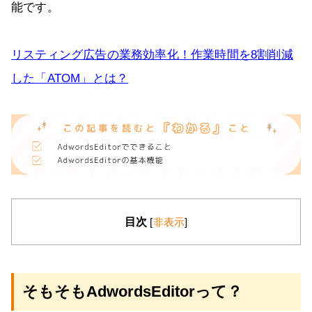
能です。
リスティング広告の業務効率化！作業時間を8割削減
した「ATOM」とは？
目次
[
非表示
]
そもそも
AdwordsEditor
って？