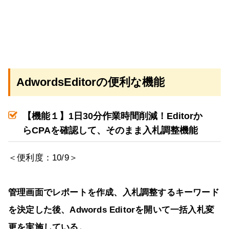
AdwordsEditor
の便利な機能
【機能１】
1
日
30
分作業時間削減！
Editor
か
ら
CPA
を確認して、そのまま入札調整機能
＜便利度：10/9＞
管理画面でレポートを作成、入札調整するキーワード
を決定した後、
Adwords Editor
を開いて一括入札変
更を実施している。