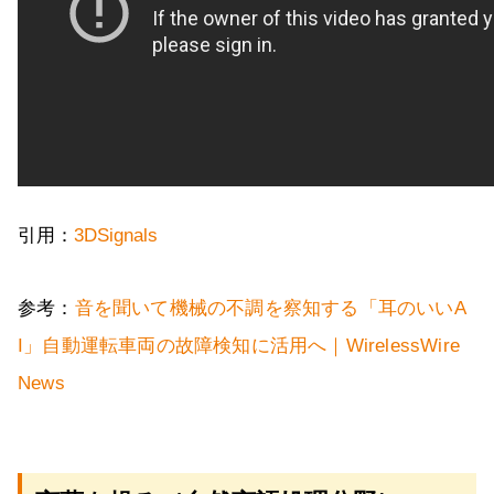
引用：
3DSignals
参考：
音を聞いて機械の不調を察知する「耳のいいA
I」自動運転車両の故障検知に活用へ｜WirelessWire
News