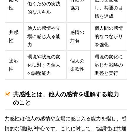
働くための実践
性
協力
し、共通の目
的なスキル
標を達成
他人の感情や立
個人間の感情
共感
感情の
場に感じ入る能
的なつながり
性
共有
力
を強化
環境や状況の変
環境の変化に
適応
個人の
化に対する個人
応じた戦略の
性
柔軟性
の調整能力
調整と実行
共感性とは、他人の感情を理解する能力
のこと
共感性は他人の感情や立場に感じ入る能力を指し、感
情的な理解が中心です。これに対して、協調性は共通