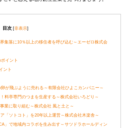
目次
[
非表示
]
限界集落に10％以上の移住者を呼び込む～エーゼロ株式会
のポイント
イント
0円の卵が飛ぶように売れる～有限会社ひよこカンパニー～
上に！料亭専門のつまを生産する～株式会社いろどり～
育事業に取り組む～株式会社 風と土と～
ィア「ソトコト」を20年以上運営～株式会社木楽舎～
ZOCA」で地域内コラボを生み出す～サツドラホールディン