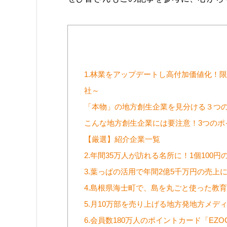
1.林業をアップデートし高付加価値化！
社～
「本物」の地方創生企業を見分ける３つ
こんな地方創生企業には要注意！3つのポ
【厳選】紹介企業一覧
2.年間35万人が訪れる名所に！1個10
3.葉っぱの活用で年間2億5千万円の売
4.島根県海士町で、島を丸ごと使った教
5.月10万部を売り上げる地方発地方メデ
6.会員数180万人のポイントカード「E