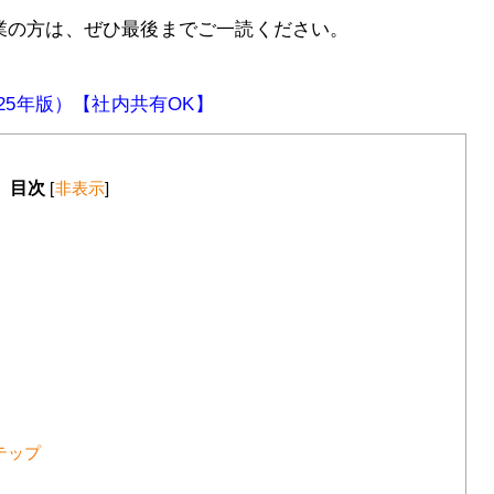
企業の方は、ぜひ最後までご一読ください。
25年版）【社内共有OK】
目次
[
非表示
]
テップ