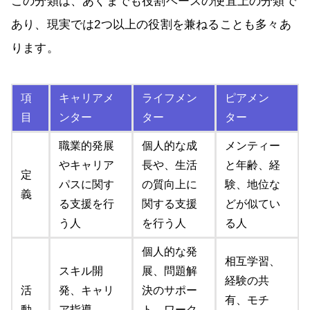
この分類は、あくまでも役割ベースの便宜上の分類で
あり、現実では2つ以上の役割を兼ねることも多々あ
ります。
項
キャリアメ
ライフメン
ピアメン
目
ンター
ター
ター
職業的発展
個人的な成
メンティー
やキャリア
長や、生活
と年齢、経
定
パスに関す
の質向上に
験、地位な
義
る支援を行
関する支援
どが似てい
う人
を行う人
る人
個人的な発
相互学習、
スキル開
展、問題解
経験の共
活
発、キャリ
決のサポー
有、モチ
動
ア指導、
ト、ワーク