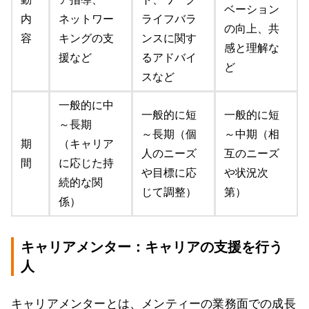
ベーション
内
ネットワー
ライフバラ
の向上、共
容
キングの支
ンスに関す
感と理解な
援など
るアドバイ
ど
スなど
一般的に中
一般的に短
一般的に短
～長期
～長期（個
～中期（相
期
（キャリア
人のニーズ
互のニーズ
間
に応じた持
や目標に応
や状況次
続的な関
じて調整）
第）
係）
キャリアメンター：キャリアの支援を行う
人
キャリアメンターとは、メンティーの業務面での成長