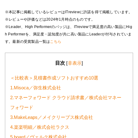
※本記事に掲載しているレビューはITreviewに許諾を得て掲載しています。
※レビューや評価などは2024年1月時点のものです。
※Leader、High Performerのバッジは、ITreviewで満足度の高い製品にHig
h Performerを、満足度・認知度が共に高い製品にLeaderが付与されていま
す。最新の受賞製品一覧は
こちら
目次
[
非表示
]
＜比較表＞見積書作成ソフトおすすめ10選
1.Misoca／弥生株式会社
2.マネーフォワード クラウド請求書／株式会社マネー
フォワード
3.MakeLeaps／メイクリープス株式会社
4.楽楽明細／株式会社ラクス
5.board／ヴェルク株式会社