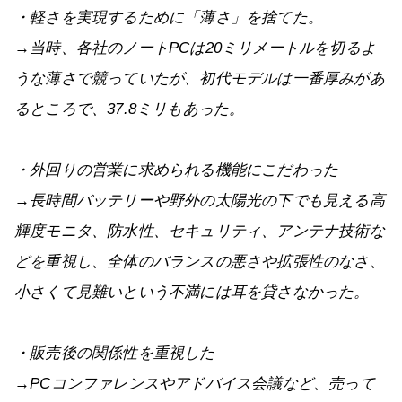
・軽さを実現するために「薄さ」を捨てた。
→当時、各社のノートPCは20ミリメートルを切るよ
うな薄さで競っていたが、初代モデルは一番厚みがあ
るところで、37.8ミリもあった。
・外回りの営業に求められる機能にこだわった
→長時間バッテリーや野外の太陽光の下でも見える高
輝度モニタ、防水性、セキュリティ、アンテナ技術な
どを重視し、全体のバランスの悪さや拡張性のなさ、
小さくて見難いという不満には耳を貸さなかった。
・販売後の関係性を重視した
→PCコンファレンスやアドバイス会議など、売って