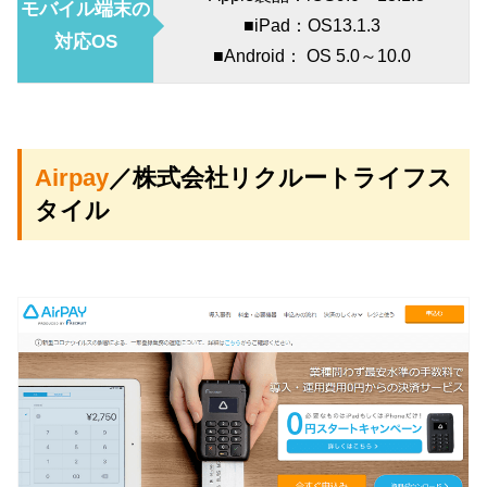
モバイル端末の
■iPad：OS13.1.3
対応OS
■Android： OS 5.0～10.0
Airpay
／株式会社リクルートライフス
タイル