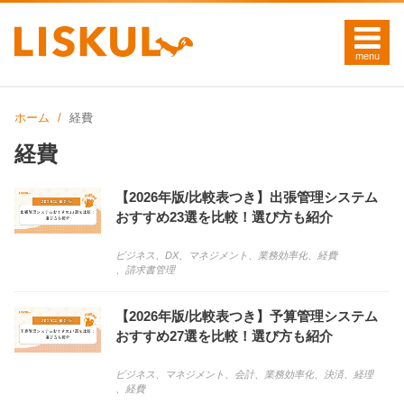
ホーム
経費
経費
【2026年版/比較表つき】出張管理システム
おすすめ23選を比較！選び方も紹介
ビジネス
、
DX
、
マネジメント
、
業務効率化
、
経費
、
請求書管理
【2026年版/比較表つき】予算管理システム
おすすめ27選を比較！選び方も紹介
ビジネス
、
マネジメント
、
会計
、
業務効率化
、
決済
、
経理
、
経費