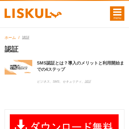
ホーム
認証
認証
SMS認証とは？導入のメリットと利用開始ま
での4ステップ
ビジネス
、
SMS
、
セキュリティ
、
認証