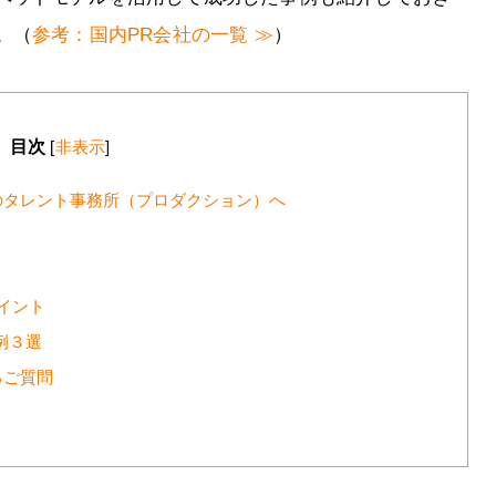
。（
参考：国内PR会社の一覧 ≫
）
目次
[
非表示
]
のタレント事務所（プロダクション）へ
イント
例３選
るご質問