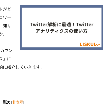
ートがど
ロワー
、知り
か。
アカウン
クス」に
的に紹介していきます。
目次
[
非表示
]