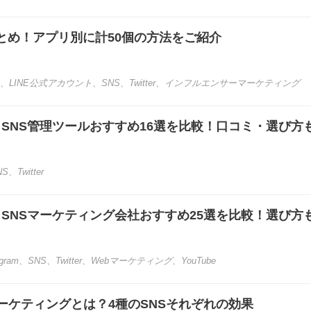
とめ！アプリ別に計50個の方法をご紹介
、
LINE公式アカウント
、
SNS
、
Twitter
、
インフルエンサーマーケティング
き】SNS管理ツールおすすめ16選を比較！口コミ・選び方
NS
、
Twitter
き】SNSマーケティング会社おすすめ25選を比較！選び方
agram
、
SNS
、
Twitter
、
Webマーケティング
、
YouTube
ーケティングとは？4種のSNSそれぞれの効果