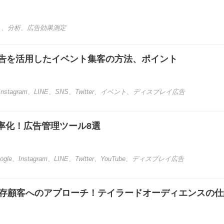
ト
、
分析
、
広告効果測定
広告を活用したイベント集客の方法、ポイント
Instagram
、
LINE
、
SNS
、
Twitter
、
イベント
、
ディスプレイ広告
率化！広告管理ツール8選
ogle
、
Instagram
、
LINE
、
Twitter
、
YouTube
、
ディスプレイ広告
した既存顧客へのアプローチ！テイラードオーディエンスの