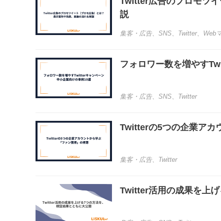
Twitter広告のプロ
説
集客・広告
、
SNS
、
Twitter
、
Web
フォロワー数を増やすTwi
集客・広告
、
SNS
、
Twitter
Twitterの5つの企業
集客・広告
、
Twitter
Twitter活用の成果を