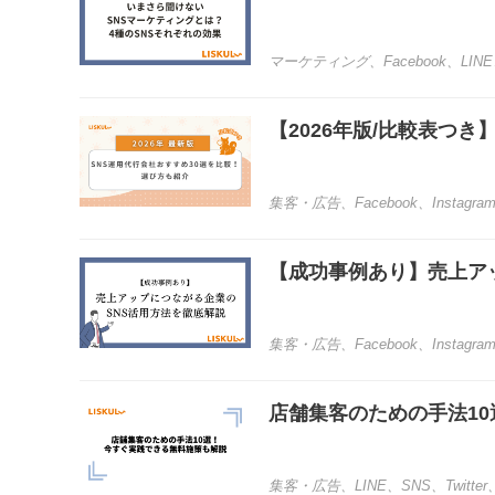
マーケティング
、
Facebook
、
LINE
【2026年版/比較表つ
集客・広告
、
Facebook
、
Instagra
【成功事例あり】売上ア
集客・広告
、
Facebook
、
Instagra
店舗集客のための手法1
集客・広告
、
LINE
、
SNS
、
Twitter