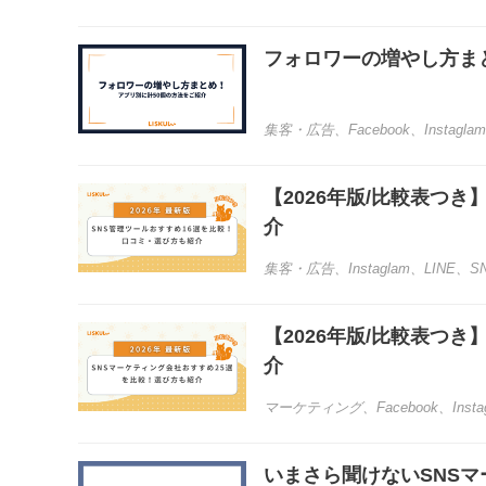
フォロワーの増やし方ま
集客・広告
、
Facebook
、
Instaglam
【2026年版/比較表つ
介
集客・広告
、
Instaglam
、
LINE
、
S
【2026年版/比較表つ
介
マーケティング
、
Facebook
、
Inst
いまさら聞けないSNSマ