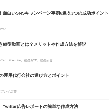
！面白いSNSキャンペーン事例6選＆3つの成功ポイント
itter
べき縦型動画とは？メリットや作成方法を解説
itter
、
YouTube
、
動画制作
、
動画広告
r広告の運用代行会社の選び方とポイント
スプレイ広告
Twitter広告レポートの簡単な作成方法