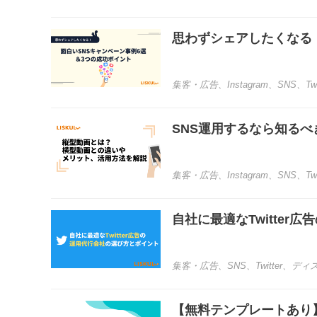
思わずシェアしたくなる
集客・広告
、
Instagram
、
SNS
、
Tw
SNS運用するなら知る
集客・広告
、
Instagram
、
SNS
、
Tw
自社に最適なTwitte
集客・広告
、
SNS
、
Twitter
、
ディ
【無料テンプレートあり】