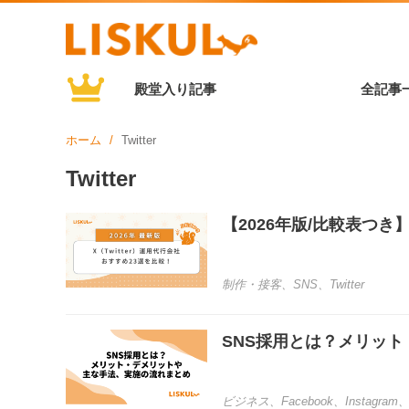
殿堂入り記事
全記事
ホーム
Twitter
Twitter
【2026年版/比較表つき
制作・接客
、
SNS
、
Twitter
SNS採用とは？メリッ
ビジネス
、
Facebook
、
Instagram