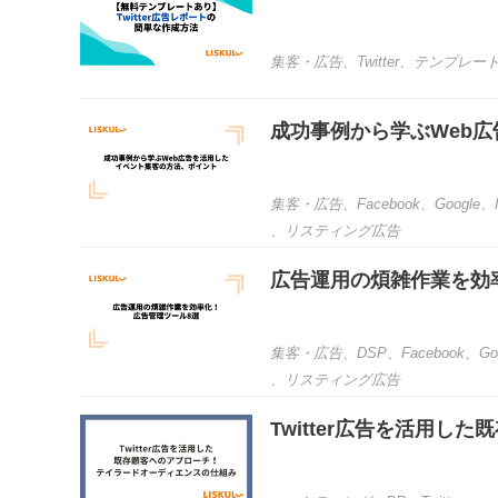
集客・広告
、
Twitter
、
テンプレー
成功事例から学ぶWeb
集客・広告
、
Facebook
、
Google
、
、
リスティング広告
広告運用の煩雑作業を効
集客・広告
、
DSP
、
Facebook
、
Go
、
リスティング広告
Twitter広告を活用