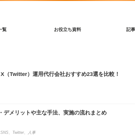
一覧
お役立ち資料
記
】X（Twitter）運用代行会社おすすめ23選を比較！
ト・デメリットや主な手法、実施の流れまとめ
、
SNS
、
Twitter
、
人事