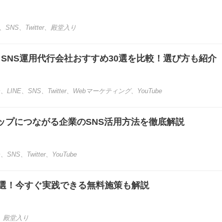
、
SNS
、
Twitter
、
殿堂入り
き】SNS運用代行会社おすすめ30選を比較！選び方も紹介
m
、
LINE
、
SNS
、
Twitter
、
Webマーケティング
、
YouTube
ップにつながる企業のSNS活用方法を徹底解説
m
、
SNS
、
Twitter
、
YouTube
0選！今すぐ実践できる無料施策も解説
、
殿堂入り