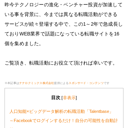
昨今テクノロジーの進化・ベンチャー投資が加速して
いる事を背景に、今までは異なる転職活動ができる
サービスが続々登場する中で、この1～2年で急成長し
ておりWEB業界で話題になっている転職サイトを16
個を集めました。
ご覧頂き、転職活動にお役立て頂ければ幸いです。
※本記事は
ナナロクミックス株式会社
提供による
スポンサード・コンテンツ
です
目次
[
非表示
]
人口知能×ビッグデータ解析の転職活動「Talentbase」
～Facebookでログインするだけ！自分の可能性を自動計