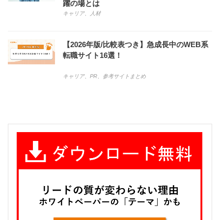
躍の場とは
キャリア
、
人材
【2026年版/比較表つき】急成長中のWEB系
転職サイト16選！
キャリア
、
PR
、
参考サイトまとめ