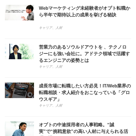
Webマーケティング未経験者がオプト転職か
ら半年で期待以上の成果を挙げる秘訣
キャリア
、
人材
営業力のあるソウルドアウトを 、テクノロ
ジーにも強い会社に。アドテク領域で活躍す
るエンジニアの姿勢とは
キャリア
、
人材
成長市場に転職したい方必見！IT/Web業界の
転職相談・求人紹介をおこなっている「グロ
ウスギア」
キャリア
、
人材
オプトの中途採用者の人事戦略。“誠
実”で“挑戦意欲”の高い人材に与えられる活