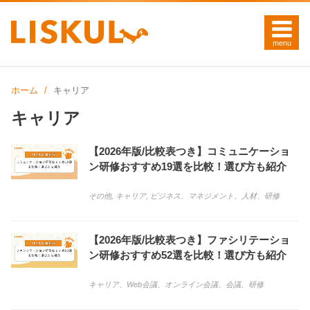
ホーム
キャリア
キャリア
【2026年版/比較表つき】コミュニケーショ
ン研修おすすめ19選を比較！選び方も紹介
その他, キャリア, ビジネス
、
マネジメント
、
人材
、
研修
【2026年版/比較表つき】ファシリテーショ
ン研修おすすめ52選を比較！選び方も紹介
キャリア
、
Web会議
、
オンライン会議
、
会議
、
研修