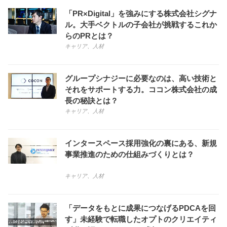
「PR×Digital」を強みにする株式会社シグナ
ル。大手ベクトルの子会社が挑戦するこれか
らのPRとは？
キャリア
、
人材
グループシナジーに必要なのは、高い技術と
それをサポートする力。ココン株式会社の成
長の秘訣とは？
キャリア
、
人材
インタースペース採用強化の裏にある、新規
事業推進のための仕組みづくりとは？
キャリア
、
人材
「データをもとに成果につなげるPDCAを回
す」未経験で転職したオプトのクリエイティ