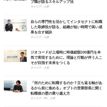
ブ職が語るスキルアップ法
キャリア
、
人材
自らの専門性を活かしてインタセクトに転職
した取締役が語る、組織が短い時間で高い成
果を出す秘訣
キャリア
、
人材
ジオコードが上場時に時価総額100億円を本
気で実現するために。理論と行動が伴う人こ
そが目指す未来をつくる
キャリア
、
人材
「何のために転職するのか？立ち返る軸があ
るから前に進める」オプトの営業部長に聞く
転職後の壁の乗り越え方
キャリア
、
PR
、
人材