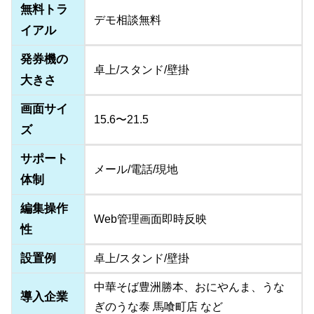
無料トラ
デモ相談無料
イアル
発券機の
卓上/スタンド/壁掛
大きさ
画面サイ
15.6〜21.5
ズ
サポート
メール/電話/現地
体制
編集操作
Web管理画面即時反映
性
設置例
卓上/スタンド/壁掛
中華そば豊洲勝本、おにやんま、うな
導入企業
ぎのうな泰 馬喰町店 など