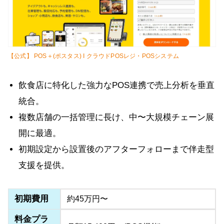
【公式】 POS＋(ポスタス) I クラウドPOSレジ・POSシステム
飲食店に特化した強力なPOS連携で売上分析を垂直
統合。
複数店舗の一括管理に長け、中〜大規模チェーン展
開に最適。
初期設定から設置後のアフターフォローまで伴走型
支援を提供。
初期費用
約45万円〜
料金プラ