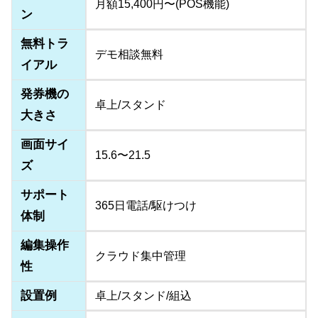
月額15,400円〜(POS機能)
ン
無料トラ
デモ相談無料
イアル
発券機の
卓上/スタンド
大きさ
画面サイ
15.6〜21.5
ズ
サポート
365日電話/駆けつけ
体制
編集操作
クラウド集中管理
性
設置例
卓上/スタンド/組込