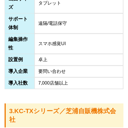
タブレット
ズ
サポート
遠隔/電話保守
体制
編集操作
スマホ感覚UI
性
設置例
卓上
導入企業
要問い合わせ
導入社数
7,000店舗以上
3.KC-TXシリーズ／芝浦自販機株式会
社