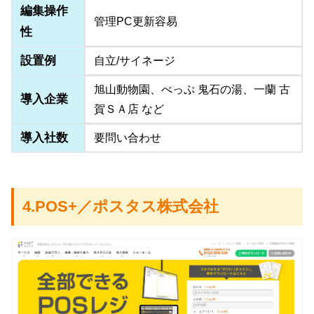
編集操作
管理PC更新容易
性
設置例
自立/サイネージ
旭山動物園、べっぷ 鬼石の湯、一蘭 古
導入企業
賀ＳＡ店 など
導入社数
要問い合わせ
4.POS+／ポスタス株式会社