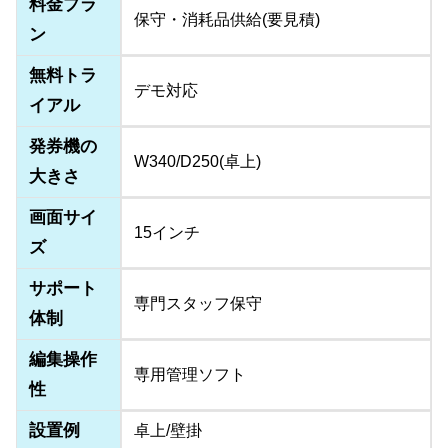
料金プラ
保守・消耗品供給(要見積)
ン
無料トラ
デモ対応
イアル
発券機の
W340/D250(卓上)
大きさ
画面サイ
15インチ
ズ
サポート
専門スタッフ保守
体制
編集操作
専用管理ソフト
性
設置例
卓上/壁掛