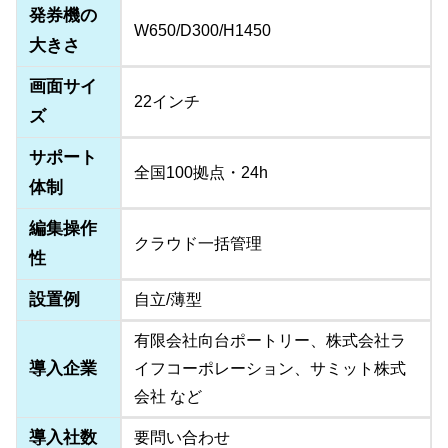
発券機の
W650/D300/H1450
大きさ
画面サイ
22インチ
ズ
サポート
全国100拠点・24h
体制
編集操作
クラウド一括管理
性
設置例
自立/薄型
有限会社向台ポートリー、株式会社ラ
導入企業
イフコーポレーション、サミット株式
会社 など
導入社数
要問い合わせ