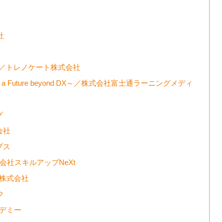
社
）／トレノケート株式会社
a Future beyond DX～／株式会社富士通ラーニングメディ
グ
会社
プス
会社スキルアップNeXt
ス株式会社
ク
カデミー