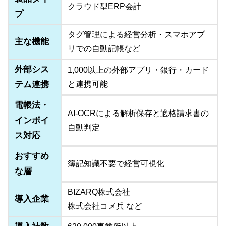
クラウド型ERP会計
プ
タグ管理による経営分析・スマホアプ
主な機能
リでの自動記帳など
外部シス
1,000以上の外部アプリ・銀行・カード
テム連携
と連携可能
電帳法・
AI-OCRによる解析保存と適格請求書の
インボイ
自動判定
ス対応
おすすめ
簿記知識不要で経営可視化
な層
BIZARQ株式会社
導入企業
株式会社コメ兵 など