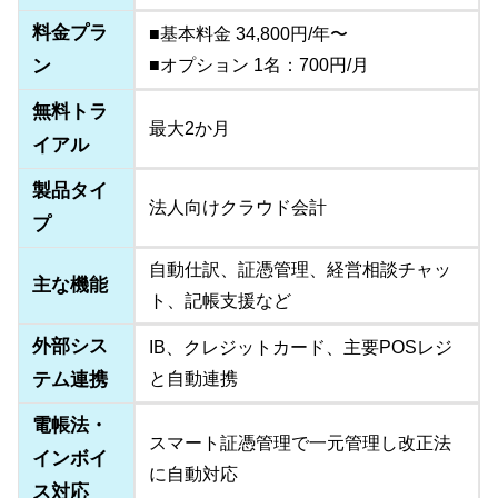
料金プラ
■基本料金 34,800円/年〜
ン
■オプション 1名：700円/月
無料トラ
最大2か月
イアル
製品タイ
法人向けクラウド会計
プ
自動仕訳、証憑管理、経営相談チャッ
主な機能
ト、記帳支援など
外部シス
IB、クレジットカード、主要POSレジ
テム連携
と自動連携
電帳法・
スマート証憑管理で一元管理し改正法
インボイ
に自動対応
ス対応