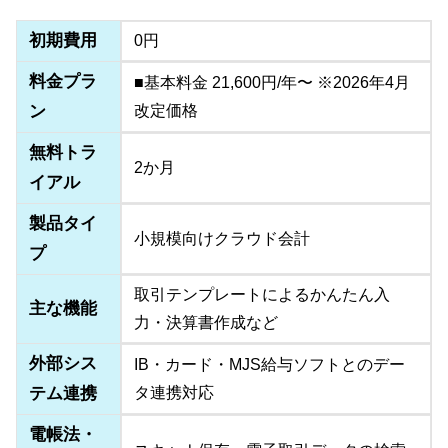
初期費用
0円
料金プラ
■基本料金 21,600円/年〜 ※2026年4月
ン
改定価格
無料トラ
2か月
イアル
製品タイ
小規模向けクラウド会計
プ
取引テンプレートによるかんたん入
主な機能
力・決算書作成など
外部シス
IB・カード・MJS給与ソフトとのデー
テム連携
タ連携対応
電帳法・