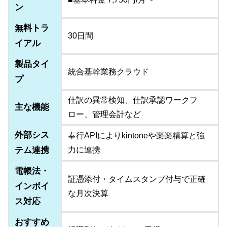
ン
無料トラ
30日間
イアル
製品タイ
統合基幹業務クラウド
プ
仕訳の異常検知、仕訳承認ワークフ
主な機能
ロー、管理会計など
外部シス
奉行APIによりkintoneや楽楽精算と強
テム連携
力に連携
電帳法・
証憑添付・タイムスタンプ付与で正確
インボイ
な月次決算
ス対応
おすすめ