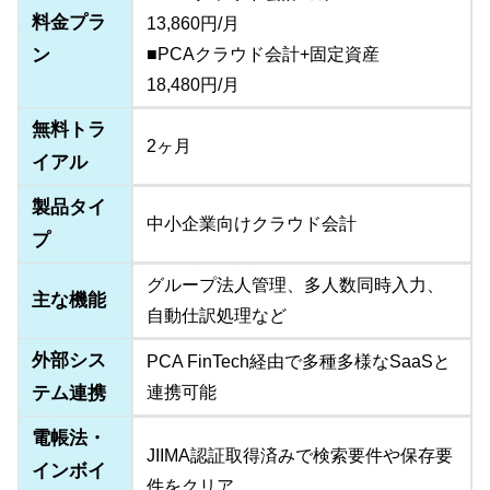
料金プラ
13,860円/月
ン
■PCAクラウド会計+固定資産
18,480円/月
無料トラ
2ヶ月
イアル
製品タイ
中小企業向けクラウド会計
プ
グループ法人管理、多人数同時入力、
主な機能
自動仕訳処理など
外部シス
PCA FinTech経由で多種多様なSaaSと
テム連携
連携可能
電帳法・
JIIMA認証取得済みで検索要件や保存要
インボイ
件をクリア