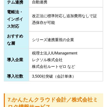
テム連携
自動連携
電帳法・
改正法に標準対応し追加費用なしで証
インボイ
憑保存が可能
ス対応
おすすめ
シリーズ連携重視の企業
な層
税理士法人IUManagement
導入企業
レクソル株式会社
株式会社ルートゼロ など
導入社数
3,500社突破（会計単体）
7.かんたんクラウド会計／株式会社ミ
ロク情報サービス