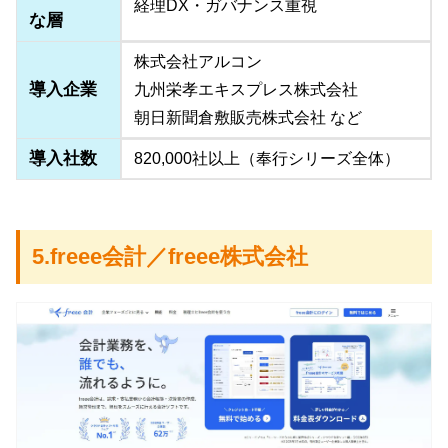
経理DX・ガバナンス重視
な層
株式会社アルコン
導入企業
九州栄孝エキスプレス株式会社
朝日新聞倉敷販売株式会社 など
導入社数
820,000社以上（奉行シリーズ全体）
5.freee会計／freee株式会社