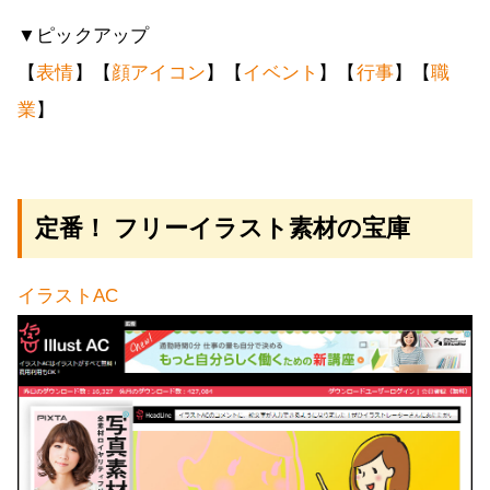
▼ピックアップ
【
表情
】【
顔アイコン
】【
イベント
】【
行事
】【
職
業
】
定番！ フリーイラスト素材の宝庫
イラストAC