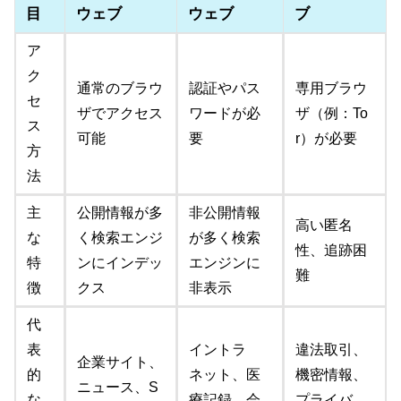
目
ウェブ
ウェブ
ブ
ア
ク
通常のブラウ
認証やパス
専用ブラウ
セ
ザでアクセス
ワードが必
ザ（例：To
ス
可能
要
r）が必要
方
法
主
公開情報が多
非公開情報
高い匿名
な
く検索エンジ
が多く検索
性、追跡困
特
ンにインデッ
エンジンに
難
徴
クス
非表示
代
表
イントラ
違法取引、
企業サイト、
的
ネット、医
機密情報、
ニュース、S
な
療記録、会
プライバ