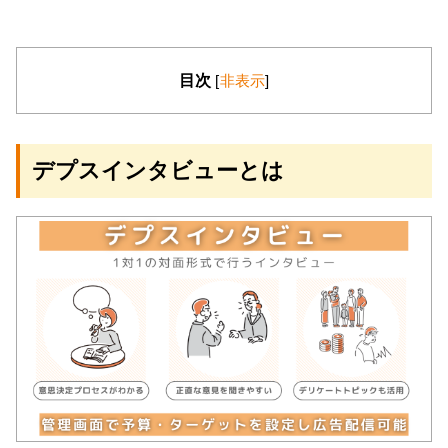
目次
[
非表示
]
デプスインタビューとは